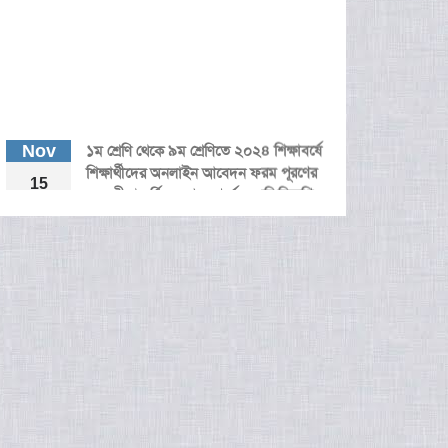
Nov
১ম শ্রেণি থেকে ৯ম শ্রেণিতে ২০২৪ শিক্ষাবর্ষে
শিক্ষার্থীদের অনলাইন আবেদন ফরম পূরণের
15
সময়সীমা বর্ধিতকরণ সম্পর্কে জরুরি বিজ্ঞপ্তি।
New Admission-2024
Oct
31
Dec
Admission Schedule -2024 for
New Students
26
Dec
Lottery Result 2022 [ One to Nine]
English Version
26